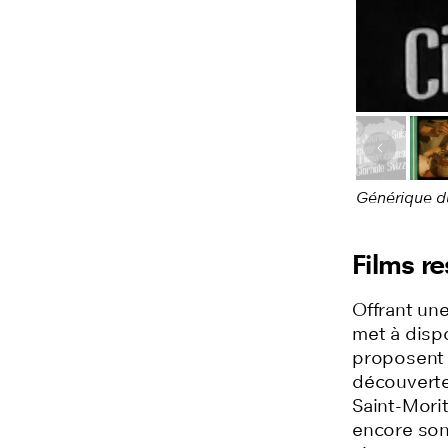
Image pr
Générique d
Films r
Offrant un
met à dispo
proposent 
découverte 
Saint-Mori
encore son