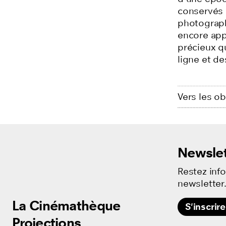
conservés d
photograph
encore app
précieux qu
ligne et d
Vers les o
Newslet
Restez inf
newsletter
La Cinémathèque
La Cinémathèque
S'inscrire
Projections
Projections