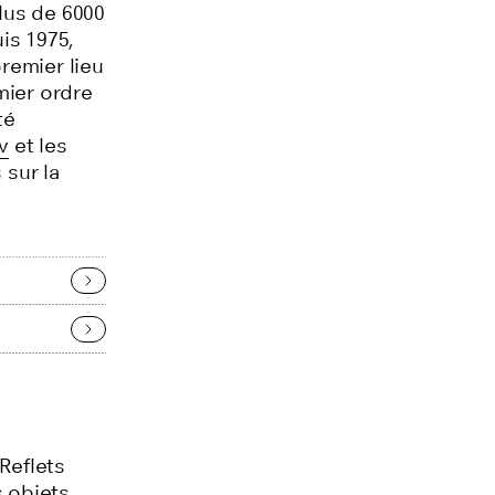
plus de 6000
is 1975
,
premier lieu
mier ordre
té
v
et les
 sur la
Reflets
s objets