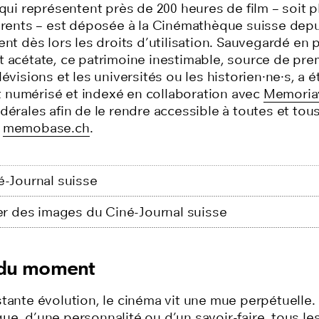
 qui représentent près de 200 heures de film – soit 
férents – est déposée à la Cinémathèque suisse depu
ent dès lors les droits d’utilisation. Sauvegardé en 
t acétate, ce patrimoine inestimable, source de pre
lévisions et les universités ou les historien·ne·s, a é
numérisé et indexé en collaboration avec
Memoria
dérales afin de le rendre accessible à toutes et tous
e
memobase.ch
.
é-Journal suisse
 des images du Ciné-Journal suisse
 du moment
tante évolution, le cinéma vit une mue perpétuelle. 
e, d’une personnalité ou d’un savoir-faire, tous le