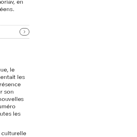
oriav, en
péens.
ue, le
entait les
présence
r son
 nouvelles
numéro
utes les
culturelle