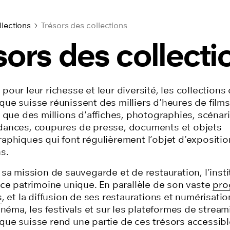
lections
Trésors des collections
sors des collecti
s
pour leur richesse et leur diversité, les
collections
ue suisse réunissent des milliers d'heures de films
i que des millions d'affiches, photographies,
scénari
ances, coupures de presse,
documents et objets
aphiques qui font régulièrement l’objet d’expositio
s.
sa mission de sauvegarde et de restauration, l’inst
 ce patrimoine unique. En parallèle de son vaste
pro
s
,
et la diffusion de ses restaurations et numérisati
inéma, les festivals et sur les plateformes de stream
ue suisse rend une partie de ces trésors accessibl