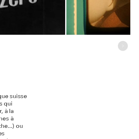
Image 
que suisse
s qui
 à la
ches à
che…) ou
es