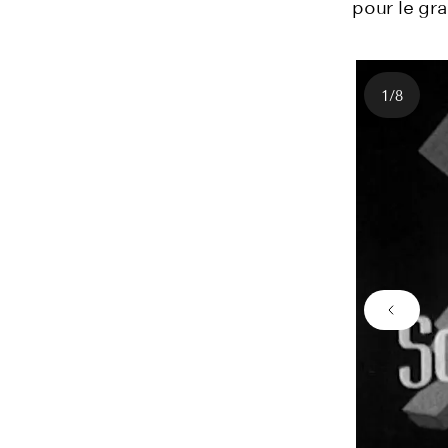
pour le gra
1
/
8
Nombre
Image 