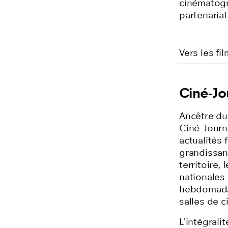
cinématogr
partenariat
Vers les fi
Ciné-Jo
Ancêtre du 
Ciné-Journa
actualités 
grandissan
territoire,
nationales
hebdomadai
salles de c
L’intégrali