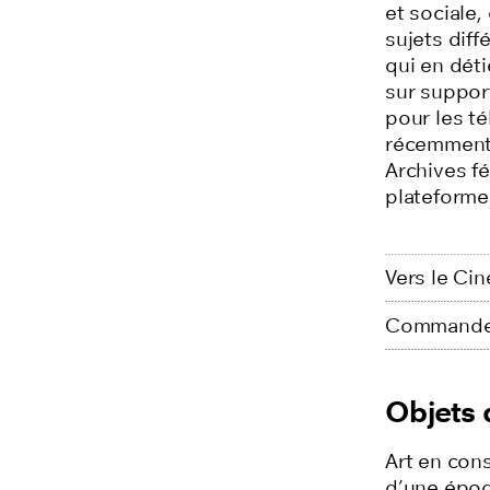
et sociale,
sujets dif
qui en déti
sur suppor
pour les té
récemment 
Archives fé
plateform
Vers le Cin
Commander
Objets
Art en cons
d’une époqu