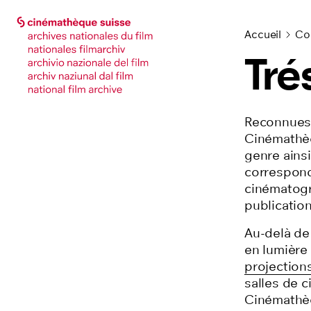
Accéder à la page principale
Accéder à la page principale
Accueil
Col
Tré
Reconnu
e
Cinémathèq
genre ains
correspond
cinématogr
publication
Au-delà de 
en lumière
projection
salles de c
Cinémathèq