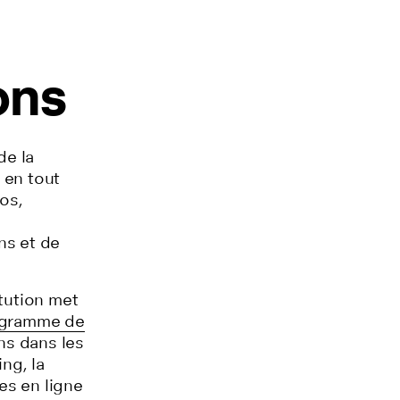
ons
de la
 en tout
os,
ns et de
itution met
gramme de
ons dans les
ing,
la
es en ligne