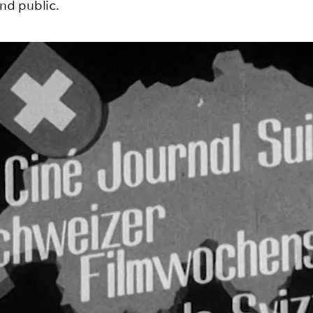
nd public.
s d'images
précédente