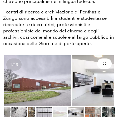
che sono principalmente in lingua tedesca.
I centri di ricerca e archiviazione di Penthaz e
Zurigo
sono accessibili
a studenti e studentesse,
ricercatori e ricercatrici, professionisti e
professioniste del mondo del cinema e degli
archivi, così come alle scuole e al largo pubblico in
occasione delle Giornate di porte aperte.
1
/
16
Scher
Numero di immagini
Immagine precedente
Pros